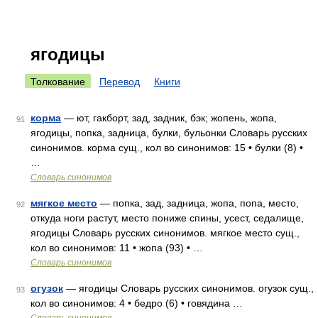
ягодицы
Толкование
Перевод
Книги
корма
— ют, гакборт, зад, задник, бэк; жопень, жопа,
91
ягодицы, попка, задница, булки, бульонки Словарь русских
синонимов. корма сущ., кол во синонимов: 15 • булки (8) •
…
Словарь синонимов
мягкое место
— попка, зад, задница, жопа, попа, место,
92
откуда ноги растут, место пониже спины, усест, седалище,
ягодицы Словарь русских синонимов. мягкое место сущ.,
кол во синонимов: 11 • жопа (93) • …
Словарь синонимов
огузок
— ягодицы Словарь русских синонимов. огузок сущ.,
93
кол во синонимов: 4 • бедро (6) • говядина …