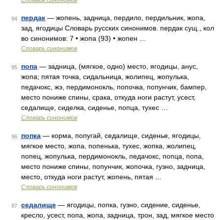
Словарь синонимов
пердак
— жопень, задница, пердило, пердильник, жопа,
94
зад, ягодицы Словарь русских синонимов. пердак сущ., кол
во синонимов: 7 • жопа (93) • жопен …
Словарь синонимов
попа
— задница, (мягкое, одно) место, ягодицы, анус,
95
жопа; пятая точка, сидальница, жолипец, жопулька,
педачокс, жэ, пердимонокль, попочка, попунчик, бампер,
место пониже спины, срака, откуда ноги растут, усест,
седалище, сиделка, сиденье, попца, тухес …
Словарь синонимов
попка
— корма, попугай, седалище, сиденье, ягодицы,
96
мягкое место, жопа, попенька, тухес, жопка, жолипец,
попец, жопулька, пердимонокль, педачокс, попца, попа,
место пониже спины, попунчик, жопочка, гузно, задница,
место, откуда ноги растут, жопень, пятая …
Словарь синонимов
седалище
— ягодицы, попка, гузно, сидение, сиденье,
97
кресло, усест, попа, жопа, задница, трон, зад, мягкое место