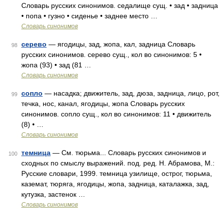
Словарь русских синонимов. седалище сущ. • зад • задница
• попа • гузно • сиденье • заднее место …
Словарь синонимов
серево
— ягодицы, зад, жопа, кал, задница Словарь
98
русских синонимов. серево сущ., кол во синонимов: 5 •
жопа (93) • зад (81 …
Словарь синонимов
сопло
— насадка; движитель, зад, дюза, задница, лицо, рот,
99
течка, нос, канал, ягодицы, жопа Словарь русских
синонимов. сопло сущ., кол во синонимов: 11 • движитель
(8) • …
Словарь синонимов
темница
— См. тюрьма... Словарь русских синонимов и
100
сходных по смыслу выражений. под. ред. Н. Абрамова, М.:
Русские словари, 1999. темница узилище, острог, тюрьма,
каземат, тюряга, ягодицы, жопа, задница, каталажка, зад,
кутузка, застенок …
Словарь синонимов